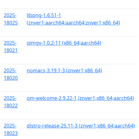
2025-
libpng-1.6.51-1
18025
(znver1;aarch64;aarch64;znver1;x86_64)
2025-
qimgv-1.0.2-11 (x86_64;aarch64)
18021
2025-
nomacs-3.19.1-3 (znver1;x86_64)
18020
2025-
om-welcome-2.9.22-1 (znver1;x86_64;aarch64)
18022
2025-
distro-release-25.11-3 (znver1;x86_64;aarch64)
18023