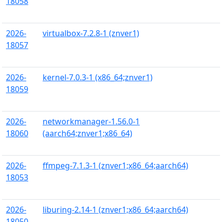
18058
2026-
virtualbox-7.2.8-1 (znver1)
18057
2026-
kernel-7.0.3-1 (x86_64;znver1)
18059
2026-
networkmanager-1.56.0-1
18060
(aarch64;znver1;x86_64)
2026-
ffmpeg-7.1.3-1 (znver1;x86_64;aarch64)
18053
2026-
liburing-2.14-1 (znver1;x86_64;aarch64)
18050