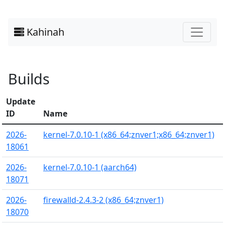
Kahinah
Builds
Update
ID
Name
2026-
kernel-7.0.10-1 (x86_64;znver1;x86_64;znver1)
18061
2026-
kernel-7.0.10-1 (aarch64)
18071
2026-
firewalld-2.4.3-2 (x86_64;znver1)
18070