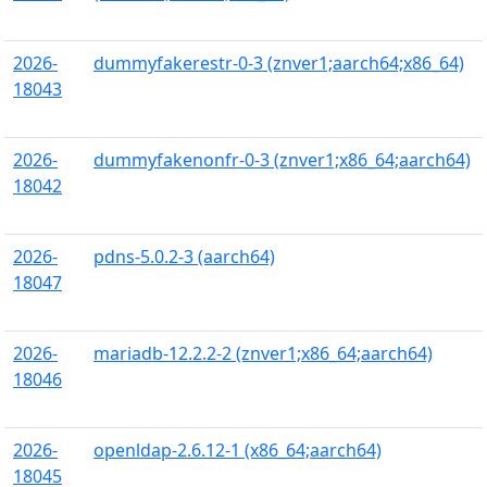
2026-
dummyfakerestr-0-3 (znver1;aarch64;x86_64)
18043
2026-
dummyfakenonfr-0-3 (znver1;x86_64;aarch64)
18042
2026-
pdns-5.0.2-3 (aarch64)
18047
2026-
mariadb-12.2.2-2 (znver1;x86_64;aarch64)
18046
2026-
openldap-2.6.12-1 (x86_64;aarch64)
18045